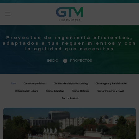
Proyectos de ingeniería eficientes,
adaptados a tus requerimientos y con
la agilidad que necesitas
INICIO
PROYECTOS
Todo
Comercios y oficinas
Obra residencial y Alto Standing
Obra singular y Rehabilitación
Rehabilitación Urbana
Sector Educativo
Sector Hotelero
Sector Industrial y Naval
Sector Sanitario