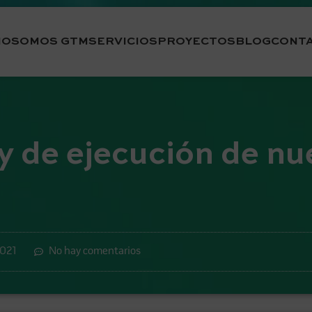
IO
SOMOS GTM
SERVICIOS
PROYECTOS
BLOG
CONT
y de ejecución de nue
2021
No hay comentarios