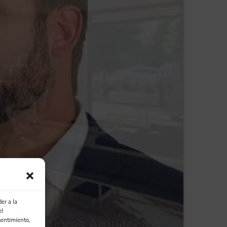
er a la
el
sentimiento,