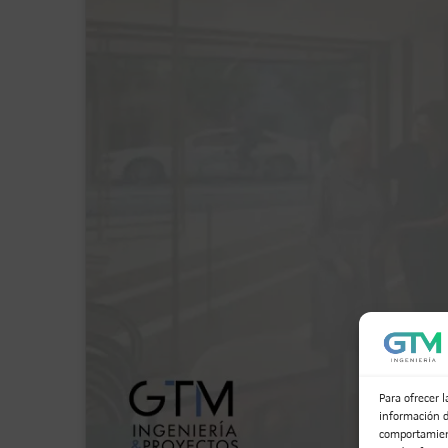
Para ofrecer 
información d
comportamient