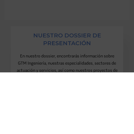
NUESTRO DOSSIER DE
PRESENTACIÓN
En nuestro dossier, encontrarás información sobre
GTM Ingeniería, nuestras especialidades, sectores de
actuación y servicios, así como nuestros proyectos de
ingeniería de instalaciones
más relevantes hasta la
fecha.
Accede al dossier
Confían en nosotros