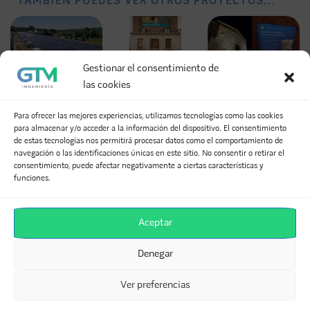
TAMBIÉN PUEDES VER OTROS PROYECTOS...
Gestionar el consentimiento de
las cookies
Para ofrecer las mejores experiencias, utilizamos tecnologías como las cookies
Equipo GTM Ingeniería y Proyectos
para almacenar y/o acceder a la información del dispositivo. El consentimiento
Desde 2005 construyendo camino en la ingeniería de
de estas tecnologías nos permitirá procesar datos como el comportamiento de
instalaciones, habiendo realizado más de 300 proyectos
navegación o las identificaciones únicas en este sitio. No consentir o retirar el
para clientes privados y Administraciones Públicas, tanto en
consentimiento, puede afectar negativamente a ciertas características y
ámbito nacional como internacional.
funciones.
Aceptar
DEJA UNA RESPUESTA
Denegar
Tu dirección de correo electrónico no será publicada.
Los campos obligatorios están marcados con
*
Ver preferencias