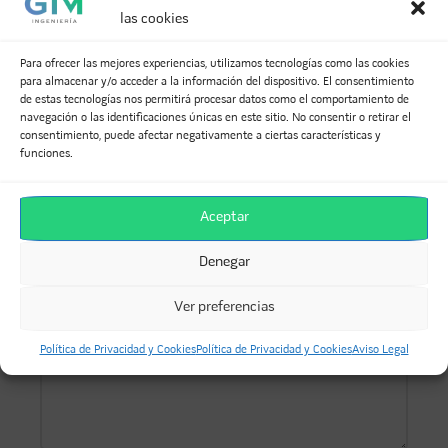
instalaciones, habiendo realizado más de 300 proyectos
las cookies
para clientes privados y Administraciones Públicas, tanto en
ámbito nacional como internacional.
Para ofrecer las mejores experiencias, utilizamos tecnologías como las cookies
para almacenar y/o acceder a la información del dispositivo. El consentimiento
de estas tecnologías nos permitirá procesar datos como el comportamiento de
navegación o las identificaciones únicas en este sitio. No consentir o retirar el
DEJA UNA RESPUESTA
consentimiento, puede afectar negativamente a ciertas características y
funciones.
Tu dirección de correo electrónico no será publicada.
Los campos obligatorios están marcados con
*
Aceptar
Comentario
*
Denegar
Ver preferencias
Política de Privacidad y Cookies
Política de Privacidad y Cookies
Aviso Legal