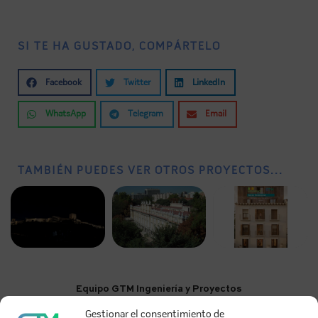
SI TE HA GUSTADO, COMPÁRTELO
Facebook
Twitter
LinkedIn
WhatsApp
Telegram
Email
TAMBIÉN PUEDES VER OTROS PROYECTOS...
Equipo GTM Ingeniería y Proyectos
Desde 2005 construyendo camino en la ingeniería de
Gestionar el consentimiento de