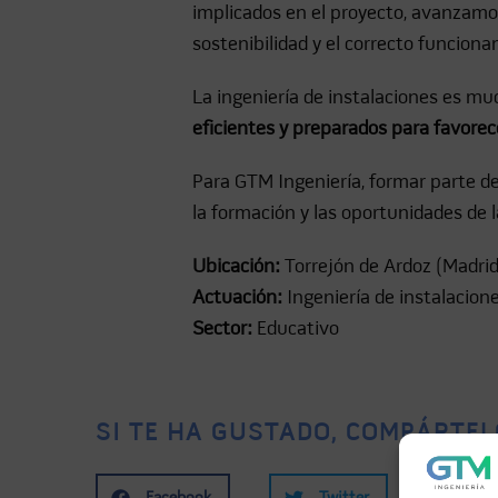
implicados en el proyecto, avanzamos 
sostenibilidad y el correcto funciona
La ingeniería de instalaciones es m
eficientes y preparados para favorece
Para GTM Ingeniería, formar parte de
la formación y las oportunidades de 
Ubicación:
Torrejón de Ardoz (Madrid
Actuación:
Ingeniería de instalacion
Sector:
Educativo
SI TE HA GUSTADO, COMPÁRTEL