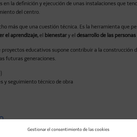
en la definición y ejecución de unas instalaciones que tendr
miento del centro.
ucho más que una cuestión técnica. Es la herramienta que p
r el aprendizaje,
el
bienestar
y el
desarrollo de las personas
 proyectos educativos supone contribuir a la construcción d
las futuras generaciones.
)
es y seguimiento técnico de obra
O
Gestionar el consentimiento de las cookies