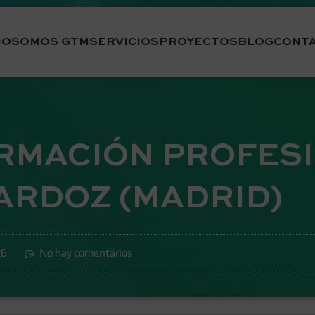
IO
SOMOS GTM
SERVICIOS
PROYECTOS
BLOG
CONT
RMACIÓN PROFES
ARDOZ (MADRID)
26
No hay comentarios