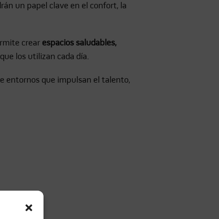
án un papel clave en el confort, la
ermite crear
espacios saludables,
que los utilizan cada día.
e entornos que impulsan el talento,