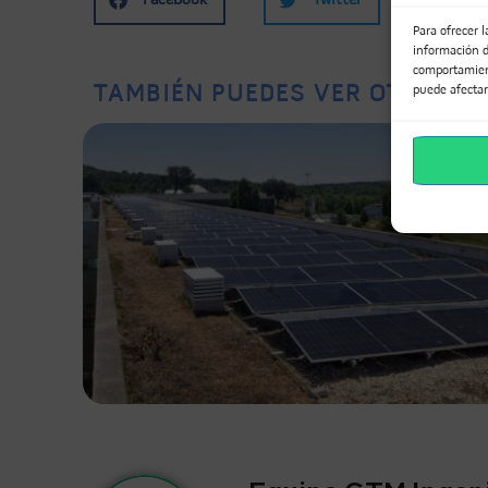
Facebook
Twitter
Li
Para ofrecer 
información d
comportamient
TAMBIÉN PUEDES VER OTROS PR
puede afectar