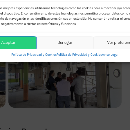
nkedIn
WhatsApp
Telegram
las mejores experiencias, utilizamos tecnologías como las cookies para almacenar y/o acced
el dispositivo. El consentimiento de estas tecnologías nos permitirá procesar datos como 
o de navegación o las identificaciones únicas en este sitio. No consentir o retirar el con
OYECTOS...
 negativamente a ciertas características y funciones.
Aceptar
Denegar
Ver preferen
Política de Privacidad y Cookies
Política de Privacidad y Cookies
Aviso Legal