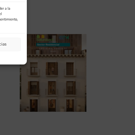
Email
er a la
el
sentimiento,
cias