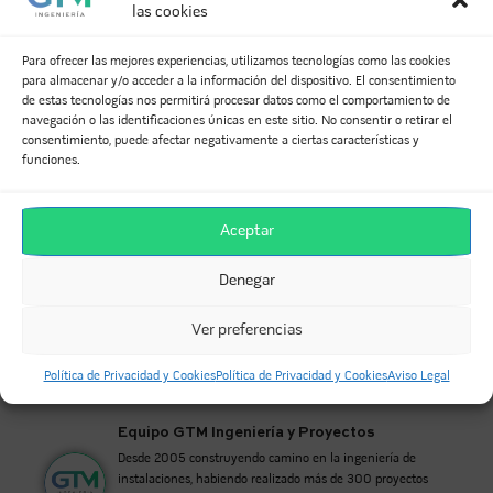
las cookies
SI TE HA GUSTADO, COMPÁRTELO
Para ofrecer las mejores experiencias, utilizamos tecnologías como las cookies
para almacenar y/o acceder a la información del dispositivo. El consentimiento
de estas tecnologías nos permitirá procesar datos como el comportamiento de
Facebook
Twitter
LinkedIn
navegación o las identificaciones únicas en este sitio. No consentir o retirar el
consentimiento, puede afectar negativamente a ciertas características y
WhatsApp
Telegram
Email
funciones.
Aceptar
TAMBIÉN PUEDES VER OTROS PROYECTOS...
Denegar
Ver preferencias
Política de Privacidad y Cookies
Política de Privacidad y Cookies
Aviso Legal
Equipo GTM Ingeniería y Proyectos
Desde 2005 construyendo camino en la ingeniería de
instalaciones, habiendo realizado más de 300 proyectos