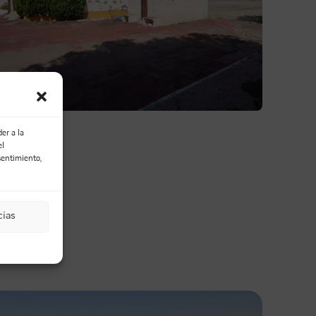
er a la
el
sentimiento,
Email
cias