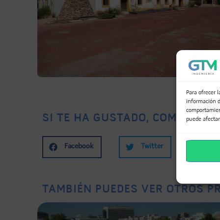
Para ofrecer 
información d
comportamient
SI TE HA GUSTADO, COMPÁRTEL
puede afectar
Facebook
Twitter
Li
TAMBIÉN PUEDES VER OTROS PR