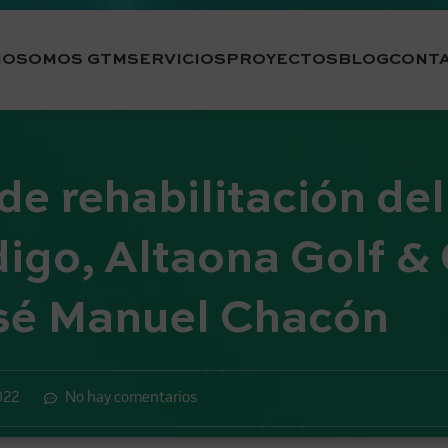
IO
SOMOS GTM
SERVICIOS
PROYECTOS
BLOG
CONT
de rehabilitación de
go, Altaona Golf & 
osé Manuel Chacón
022
No hay comentarios