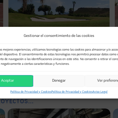
Gestionar el consentimiento de las cookies
las mejores experiencias, utilizamos tecnologías como las cookies para almacenar y/o acced
el dispositivo. El consentimiento de estas tecnologías nos permitirá procesar datos como 
o de navegación o las identificaciones únicas en este sitio. No consentir o retirar el con
O
 negativamente a ciertas características y funciones.
nkedIn
WhatsApp
Telegram
Aceptar
Denegar
Ver preferen
Política de Privacidad y Cookies
Política de Privacidad y Cookies
Aviso Legal
OYECTOS...