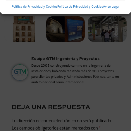
Política de Privacidad y Cookies
Política de Privacidad y Cookies
Aviso Legal
TAMBIÉN PUEDES VER OTROS PROYECTOS...
Equipo GTM Ingeniería y Proyectos
Desde 2005 construyendo camino en la ingeniería de
instalaciones, habiendo realizado más de 300 proyectos
para clientes privados y Administraciones Públicas, tanto en
ámbito nacional como internacional.
DEJA UNA RESPUESTA
Tu dirección de correo electrónico no será publicada.
Los campos obligatorios están marcados con
*