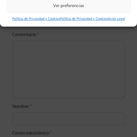
Ver preferencias
Tu dirección de correo electrónico no será publicada.
Política de Privacidad y Cookies
Política de Privacidad y Cookies
Aviso Legal
Los campos obligatorios están marcados con
*
Comentario
*
Nombre
*
Correo electrónico
*