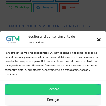
WhatsApp
Telegram
Email
TAMBIÉN PUEDES VER OTROS PROYECTOS...
Gestionar el consentimiento de
las cookies
Para ofrecer las mejores experiencias, utilizamos tecnologías como las cookies
para almacenar y/o acceder a la información del dispositivo. El consentimiento
de estas tecnologías nos permitirá procesar datos como el comportamiento de
navegación o las identificaciones únicas en este sitio. No consentir o retirar el
Equipo GTM Ingeniería y Proyectos
consentimiento, puede afectar negativamente a ciertas características y
Desde 2005 construyendo camino en la ingeniería de
funciones.
instalaciones, habiendo realizado más de 300 proyectos
para clientes privados y Administraciones Públicas, tanto en
ámbito nacional como internacional.
Aceptar
Denegar
DEJA UNA RESPUESTA