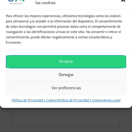
para clientes privados y Administraciones Públicas, tanto en
las cookies
ámbito nacional como internacional.
Para ofrecer las mejores experiencias, utilizamos tecnologías como las cookies
para almacenar y/o acceder a la información del dispositivo. El consentimiento
de estas tecnologías nos permitirá procesar datos como el comportamiento de
DEJA UNA RESPUESTA
navegación o las identificaciones únicas en este sitio. No consentir o retirar el
consentimiento, puede afectar negativamente a ciertas características y
funciones.
Tu dirección de correo electrónico no será publicada.
Los campos obligatorios están marcados con
*
Aceptar
Comentario
*
Denegar
Ver preferencias
Política de Privacidad y Cookies
Política de Privacidad y Cookies
Aviso Legal