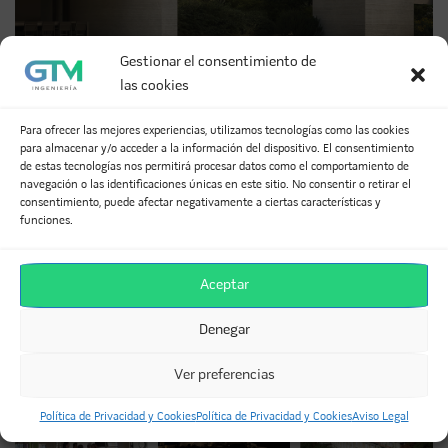
Gestionar el consentimiento de
las cookies
Para ofrecer las mejores experiencias, utilizamos tecnologías como las cookies
para almacenar y/o acceder a la información del dispositivo. El consentimiento
de estas tecnologías nos permitirá procesar datos como el comportamiento de
navegación o las identificaciones únicas en este sitio. No consentir o retirar el
SI TE HA GUSTADO, COMPÁRTELO
consentimiento, puede afectar negativamente a ciertas características y
funciones.
Facebook
Twitter
LinkedIn
Aceptar
WhatsApp
Telegram
Email
Denegar
Ver preferencias
TAMBIÉN PUEDES VER OTROS PROYECTOS...
Política de Privacidad y Cookies
Política de Privacidad y Cookies
Aviso Legal