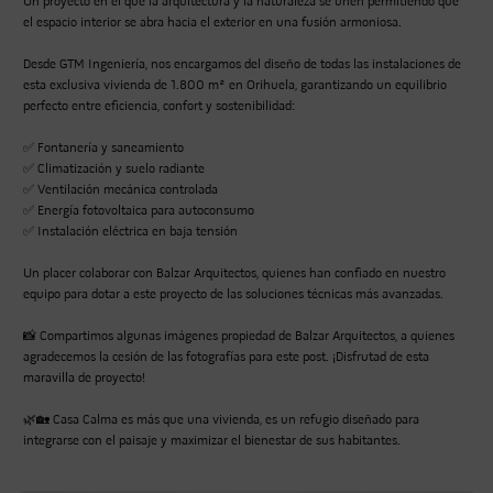
Un proyecto en el que la arquitectura y la naturaleza se unen permitiendo que
el espacio interior se abra hacia el exterior en una fusión armoniosa.
Desde GTM Ingeniería, nos encargamos del diseño de todas las instalaciones de
esta exclusiva vivienda de 1.800 m² en Orihuela, garantizando un equilibrio
perfecto entre eficiencia, confort y sostenibilidad:
✅ Fontanería y saneamiento
✅ Climatización y suelo radiante
✅ Ventilación mecánica controlada
✅ Energía fotovoltaica para autoconsumo
✅ Instalación eléctrica en baja tensión
Un placer colaborar con Balzar Arquitectos, quienes han confiado en nuestro
equipo para dotar a este proyecto de las soluciones técnicas más avanzadas.
📸 Compartimos algunas imágenes propiedad de Balzar Arquitectos, a quienes
agradecemos la cesión de las fotografías para este post. ¡Disfrutad de esta
maravilla de proyecto!
🌿🏡 Casa Calma es más que una vivienda, es un refugio diseñado para
integrarse con el paisaje y maximizar el bienestar de sus habitantes.