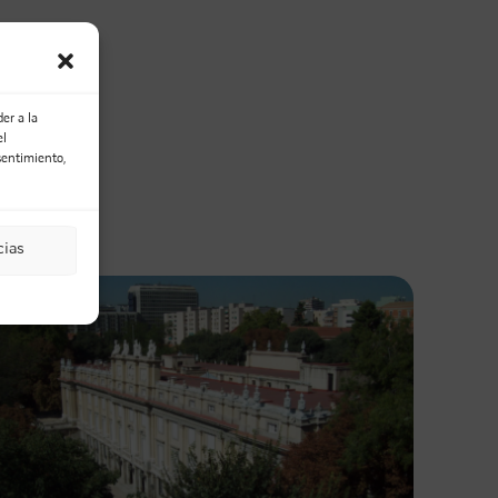
er a la
el
Email
sentimiento,
cias