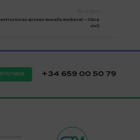
Más antiguo
aestructuras acceso muralla medieval – Obra
civil
+34 659 00 50 79
ONTÁCTANOS