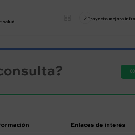
Proyecto mejora infr
e salud
consulta?
C
formación
Enlaces de interés