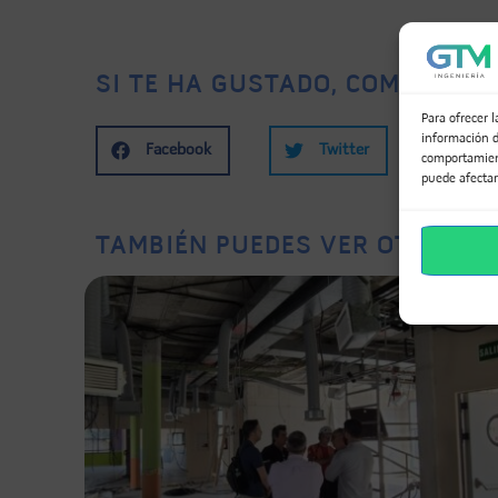
SI TE HA GUSTADO, COMPÁRTEL
Para ofrecer 
información d
Facebook
Twitter
Li
comportamient
puede afectar
TAMBIÉN PUEDES VER OTROS PR