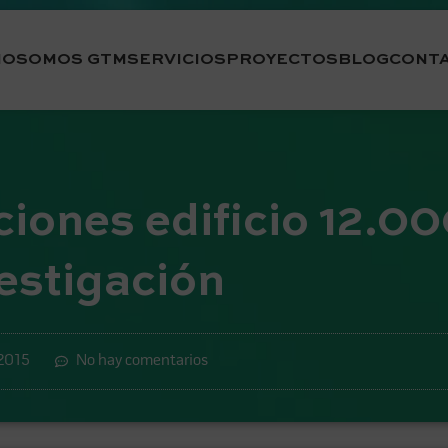
IO
SOMOS GTM
SERVICIOS
PROYECTOS
BLOG
CONT
ciones edificio 12.0
estigación
 2015
No hay comentarios