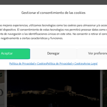
Gestionar el consentimiento de las cookies
O
las mejores experiencias, utilizamos tecnologías como las cookies para almacenar y/o acced
el dispositivo. El consentimiento de estas tecnologías nos permitirá procesar datos como 
nkedIn
WhatsApp
Telegram
o de navegación o las identificaciones únicas en este sitio. No consentir o retirar el con
 negativamente a ciertas características y funciones.
OYECTOS...
Aceptar
Denegar
Ver preferen
Política de Privacidad y Cookies
Política de Privacidad y Cookies
Aviso Legal