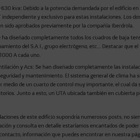
30 kva: Debido a la potencia demandada por el edificio en
T independiente y exclusivo para estas instalaciones. Los dos
 han sido aprobados previamente por la compañía Iberdrola.
e ha diseñado completamente todos los cuadros de baja tensi
miento del S.A.I., grupo electrógeno, etc… Destacar que el c
 1000 A cada uno.
ntilación y Acs: Se han diseñado completamente las instalaci
 seguridad y mantenimiento. El sistema general de clima ha 
r medio de un cuarto de control muy importante, el cual da se
torios. Junto a esto, un UTA ubicada también en cubierta pe
talaciones de este edificio supondría numerosos posts, no si
ración y consulta en detalle estaríamos encantados de poder
e contacto, información que puedes encontrar en nuestra pág