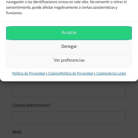
navegación o las identificaciones únicas en este sitio. No consentir o retirar el
Comentario
*
consentimiento, puede afectar negativamente a ciertas características y
funciones.
Aceptar
Denegar
Ver preferencias
Política de Privacidad y Cookies
Política de Privacidad y Cookies
Aviso Legal
Nombre
*
Correo electrónico
*
Web