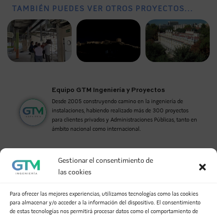
TAMBIÉN PUEDES VER OTROS PROYECTOS...
Equipo GTM Ingeniería y Proyectos
Desde 2005 construyendo camino en la ingeniería de
instalaciones, habiendo realizado más de 300 proyectos
para clientes privados y Administraciones Públicas, tanto en
ámbito nacional como internacional.
Gestionar el consentimiento de
DEJA UNA RESPUESTA
las cookies
Tu dirección de correo electrónico no será publicada.
Para ofrecer las mejores experiencias, utilizamos tecnologías como las cookies
para almacenar y/o acceder a la información del dispositivo. El consentimiento
Los campos obligatorios están marcados con
*
de estas tecnologías nos permitirá procesar datos como el comportamiento de