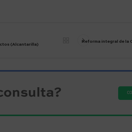
Reforma integral de la 
tos (Alcantarilla)
consulta?
C