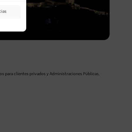
cias
s para clientes privados y Administraciones Públicas,