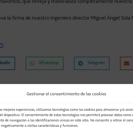
favoritos, que refleja y materializa completamente nuestra 
eva la firma de nuestro ingeniero director Miguel Ángel Sola 
O
nkedIn
WhatsApp
Telegram
OYECTOS...
Gestionar el consentimiento de las cookies
las mejores experiencias, utilizamos tecnologías como las cookies para almacenar y/o acced
el dispositivo. El consentimiento de estas tecnologías nos permitirá procesar datos como 
o de navegación o las identificaciones únicas en este sitio. No consentir o retirar el con
 negativamente a ciertas características y funciones.