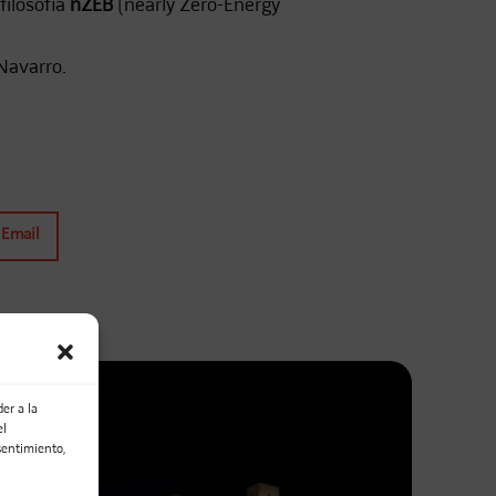
filosofía
nZEB
(nearly Zero-Energy
Navarro.
Email
er a la
el
sentimiento,