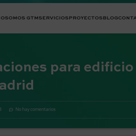
IO
SOMOS GTM
SERVICIOS
PROYECTOS
BLOG
CONT
aciones para edificio
adrid
3
No hay comentarios