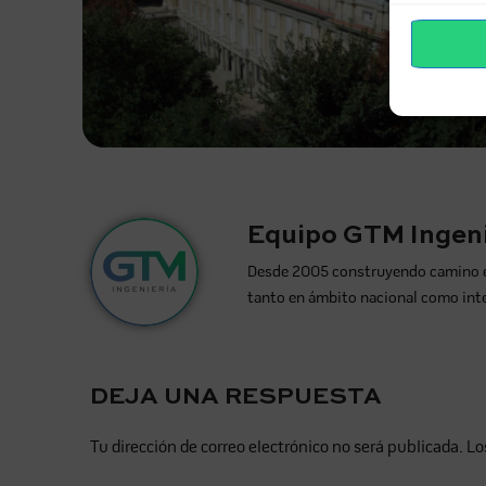
Equipo GTM Ingeni
Desde 2005 construyendo camino en l
tanto en ámbito nacional como int
DEJA UNA RESPUESTA
Tu dirección de correo electrónico no será publicada.
Lo