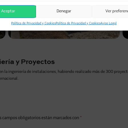
Aceptar
Denegar
Ver preferen
Política de Privacidad y Cookies
Política de Privacidad y Cookies
Aviso Legal
ería y Proyectos
a ingeniería de instalaciones, habiendo realizado más de 300 proyecto
ernacional.
s campos obligatorios están marcados con
*