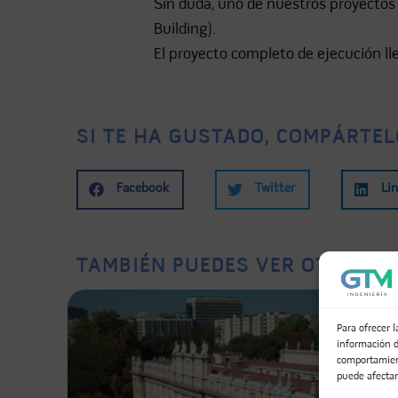
Sin duda, uno de nuestros proyectos 
Building).
El proyecto completo de ejecución ll
SI TE HA GUSTADO, COMPÁRTEL
Facebook
Twitter
Li
TAMBIÉN PUEDES VER OTROS PR
Para ofrecer 
información d
comportamient
puede afectar