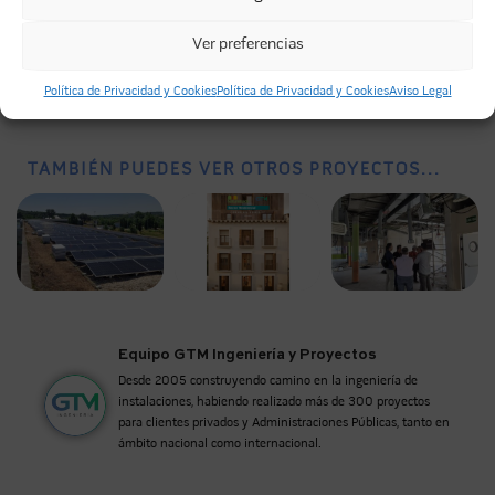
Facebook
Twitter
LinkedIn
Ver preferencias
WhatsApp
Telegram
Email
Política de Privacidad y Cookies
Política de Privacidad y Cookies
Aviso Legal
TAMBIÉN PUEDES VER OTROS PROYECTOS...
Equipo GTM Ingeniería y Proyectos
Desde 2005 construyendo camino en la ingeniería de
instalaciones, habiendo realizado más de 300 proyectos
para clientes privados y Administraciones Públicas, tanto en
ámbito nacional como internacional.