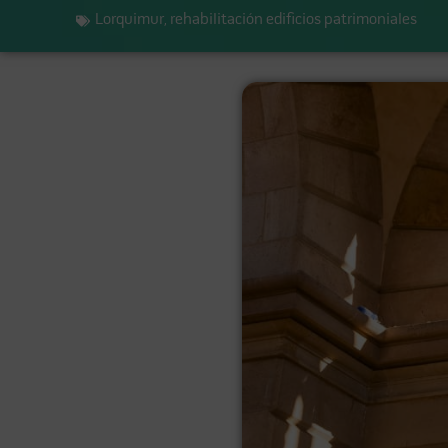
Lorquimur
,
rehabilitación edificios patrimoniales