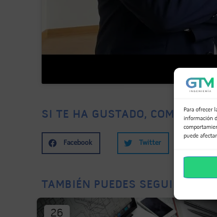
Para ofrecer 
SI TE HA GUSTADO, COMPÁRTEL
información d
comportamient
puede afectar
Facebook
Twitter
Li
TAMBIÉN PUEDES SEGUIR INFOR
26