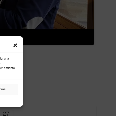
er a la
el
sentimiento,
Email
cias
27