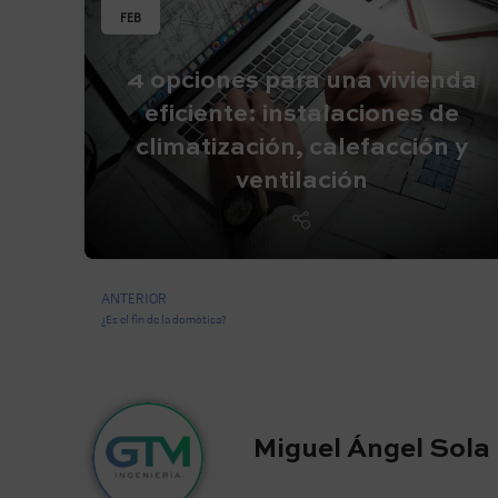
FEB
4 opciones para una vivienda
eficiente: instalaciones de
climatización, calefacción y
ventilación
ANTERIOR
¿Es el fin de la domótica?
Miguel Ángel Sola