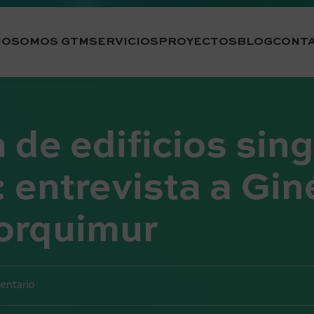
IO
SOMOS GTM
SERVICIOS
PROYECTOS
BLOG
CONT
 de edificios sing
: entrevista a Gi
orquimur
entario