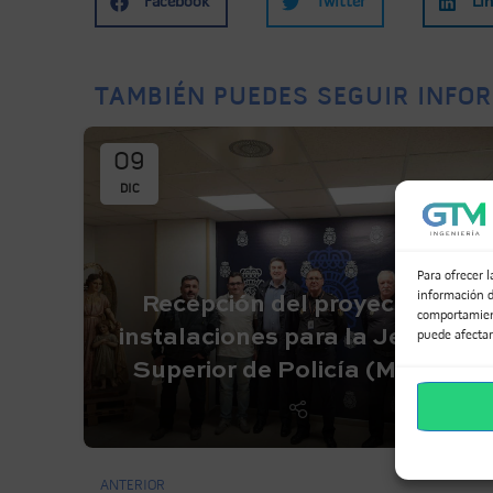
Facebook
Twitter
Li
TAMBIÉN PUEDES SEGUIR INFOR
09
DIC
Para ofrecer 
información d
Recepción del proyecto de
comportamient
instalaciones para la Jefatura
puede afectar
Superior de Policía (Murcia)
ANTERIOR