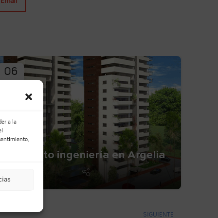
Email
06
MAR
er a la
el
sentimiento,
Proyecto ingeniería en Argelia
cias
SIGUIENTE