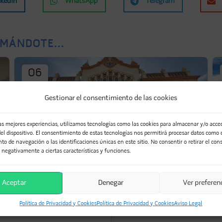
nkedIn
WhatsApp
Telegram
MÁNDOTE...
06
MAR
Gestionar el consentimiento de las cookies
las mejores experiencias, utilizamos tecnologías como las cookies para almacenar y/o acced
el dispositivo. El consentimiento de estas tecnologías nos permitirá procesar datos como 
Rehabilitación Mercado
o de navegación o las identificaciones únicas en este sitio. No consentir o retirar el con
 negativamente a ciertas características y funciones.
Público de La Unión
Aceptar
Denegar
Ver preferen
Política de Privacidad y Cookies
Política de Privacidad y Cookies
Aviso Legal