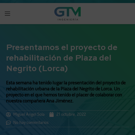
Presentamos el proyecto de
rehabilitación de Plaza del
Negrito (Lorca)
Esta semana ha tenido lugar la presentación del proyecto de
rehabilitación urbana de la Plaza del Negrito de Lorca. Un
proyecto en el que hemos tenido el placer de colaborar con
nuestra compañera Ana Jiménez.
Miguel Ángel Sola
21 octubre, 2022
No hay comentarios