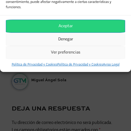
consentimiento, puede afectar negativamente a ciertas características y
funciones.
Charlamos con José Manuel Chacón
Aceptar
Denegar
ANTERIOR
SIGUIENTE
Ver preferencias
Te presentamos en primicia nuestra NUEVA IMAGEN de marca
Participamos en FECONS20.30, con una ponencia sobre edificios de consumo energético casi nulo
Política de Privacidad y Cookies
Política de Privacidad y Cookies
Aviso Legal
Miguel Ángel Sola
DEJA UNA RESPUESTA
Tu dirección de correo electrónico no será publicada.
Los campos obligatorios están marcados con
*