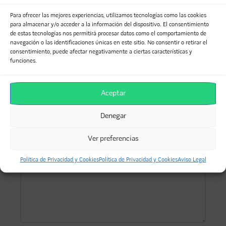
Miguel Ángel Sola
Para ofrecer las mejores experiencias, utilizamos tecnologías como las cookies
para almacenar y/o acceder a la información del dispositivo. El consentimiento
de estas tecnologías nos permitirá procesar datos como el comportamiento de
navegación o las identificaciones únicas en este sitio. No consentir o retirar el
consentimiento, puede afectar negativamente a ciertas características y
DEJA UNA RESPUESTA
funciones.
Tu dirección de correo electrónico no será publicada.
Aceptar
Los campos obligatorios están marcados con
*
Denegar
Comentario
*
Ver preferencias
Política de Privacidad y Cookies
Política de Privacidad y Cookies
Aviso Legal