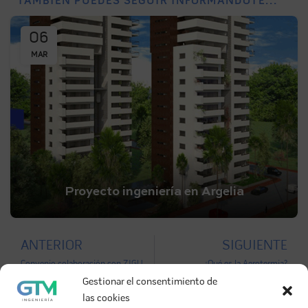
TAMBIÉN PUEDES SEGUIR INFORMÁNDOTE...
06
MAR
Proyecto ingeniería en Argelia
ANTERIOR
SIGUIENTE
Convenio colaboración con ZIGURAT (formación on-line)
¿Qué es la Aerotermia?
Gestionar el consentimiento de
las cookies