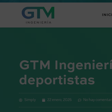
INIC
GTM Ingenierí
deportistas
Simply
22 enero, 2026
No hay comentar