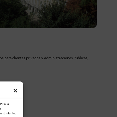
s para clientes privados y Administraciones Públicas,
er a la
el
sentimiento,