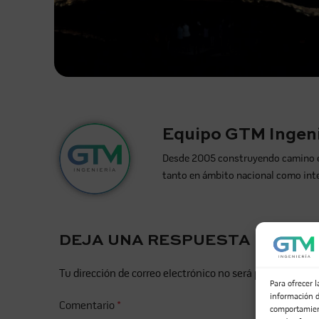
Equipo GTM Ingeni
Desde 2005 construyendo camino en l
tanto en ámbito nacional como int
DEJA UNA RESPUESTA
Tu dirección de correo electrónico no será publicada.
Lo
Para ofrecer 
información d
Comentario
*
comportamient