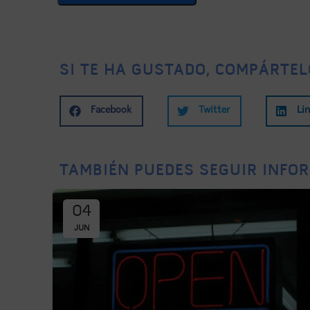
SI TE HA GUSTADO, COMPÁRTEL
Facebook
Twitter
Li
TAMBIÉN PUEDES SEGUIR INFOR
04
JUN