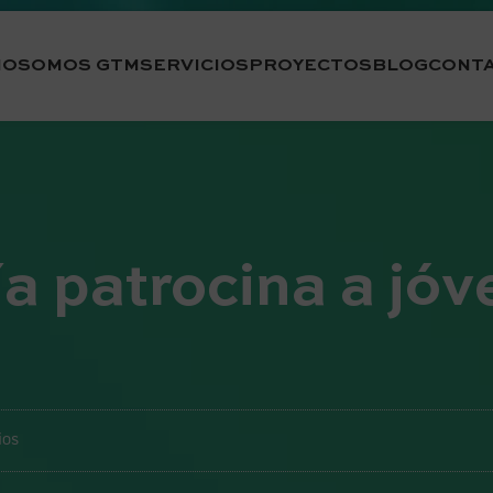
IO
SOMOS GTM
SERVICIOS
PROYECTOS
BLOG
CONT
a patrocina a jó
ios