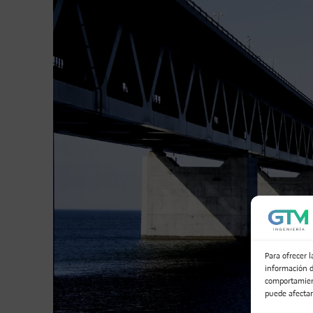
Para ofrecer 
información d
comportamient
puede afectar