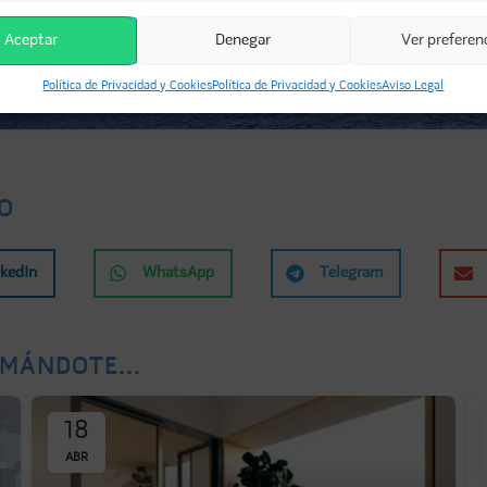
Aceptar
Denegar
Ver preferen
Política de Privacidad y Cookies
Política de Privacidad y Cookies
Aviso Legal
O
nkedIn
WhatsApp
Telegram
MÁNDOTE...
18
ABR