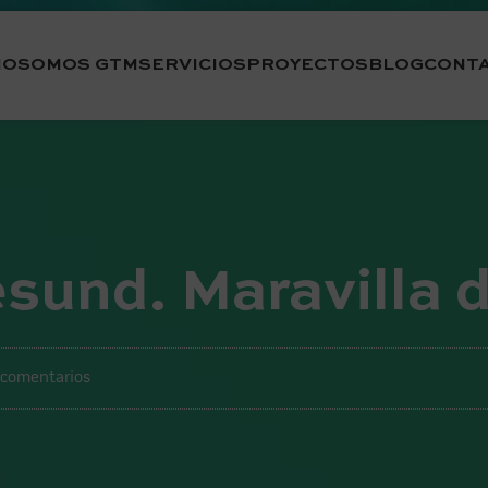
IO
SOMOS GTM
SERVICIOS
PROYECTOS
BLOG
CONT
und. Maravilla d
 comentarios