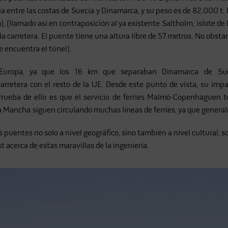
entre las costas de Suecia y Dinamarca, y su peso es de 82.000 t. El
), (llamado así en contraposición al ya existente Saltholm, islote de l
 la carretera. El puente tiene una altura libre de 57 metros. No obsta
e encuentra el túnel).
uropa, ya que los 16 km que separaban Dinamarca de Suec
arretera con el resto de la UE. Desde este punto de vista, su imp
. Prueba de ello es que el servicio de ferries Malmö-Copenhaguen t
la Mancha siguen circulando muchas líneas de ferries, ya que genera
s puentes no solo a nivel geográfico, sino también a nivel cultural, s
 acerca de estas maravillas de la ingeniería.