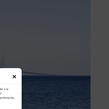
er a la
el
sentimiento,