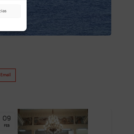
cias
Email
09
FEB