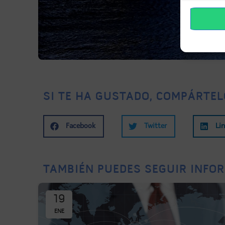
SI TE HA GUSTADO, COMPÁRTEL
Facebook
Twitter
Li
TAMBIÉN PUEDES SEGUIR INFOR
19
ENE